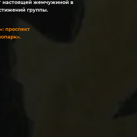
ет настоящей жемчужиной в
стижений группы.
»: проспект
нопарк».