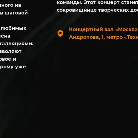
команды. Этот концерт стан
нного на
сокровищнице творческих до
 в шаговой
г любимых
Концертный зал «Москва
лена
Андропова, 1, метро «Тех
талляциями.
зволяют
овое и
орому уже