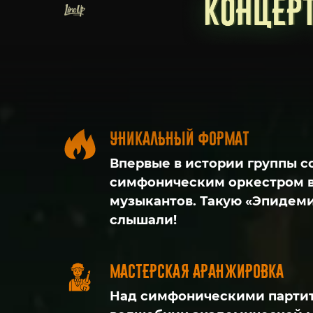
Уникальный формат
Впервые в истории группы с
симфоническим оркестром в
музыкантов. Такую «Эпидем
слышали!
Мастерская аранжировка
Над симфоническими партит