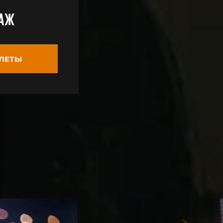
таж
ИЛЕТЫ