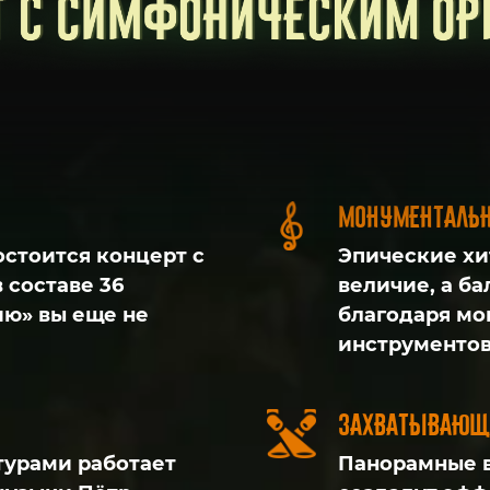
Монументальн
остоится концерт с
Эпические хи
 составе 36
величие, а б
ию» вы еще не
благодаря мо
инструменто
Захватывающ
урами работает
Панорамные в