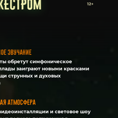
ое звучание
ты обретут симфоническое
аллады заиграют новыми красками
щи струнных и духовых
в
ая атмосфера
идеоинсталляции и световое шоу