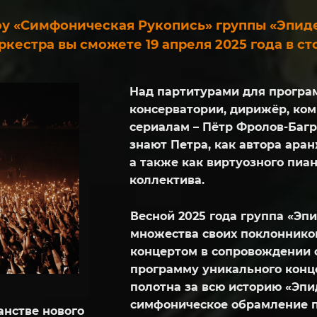
у «Симфоническая Рукопись» группы «Эпид
естра вы сможете 19 апреля 2025 года в с
Над партитурами для програ
консерватории, дирижёр, ком
сериалам – Пётр Фролов-Баг
знают Петра, как автора ара
а также как виртуозного пиа
коллектива.
Весной 2025 года группа «Эп
множества своих поклоннико
концертом в сопровождении 
программу уникального конц
полотна за всю историю «Эпи
симфоническое обрамление п
анстве нового