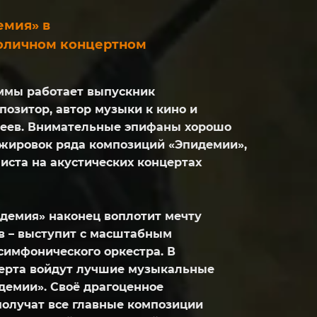
емия» в
толичном концертном
ммы работает выпускник
позитор, автор музыки к кино и
реев. Внимательные эпифаны хорошо
нжировок ряда композиций «Эпидемии»,
ниста на акустических концертах
идемия» наконец воплотит мечту
в – выступит с масштабным
симфонического оркестра. В
ерта войдут лучшие музыкальные
демии». Своё драгоценное
олучат все главные композиции