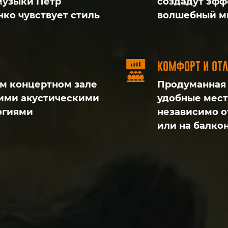
музыки Пётр
создадут эфф
нко чувствует стиль
волшебный м
Комфорт и от
ом концертном зале
Продуманная 
ими акустическими
удобные мест
огиями
независимо от
или на балко