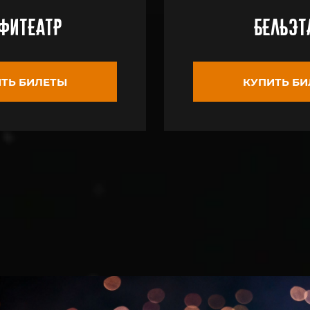
фитеатр
Бельэ
ТЬ БИЛЕТЫ
КУПИТЬ Б