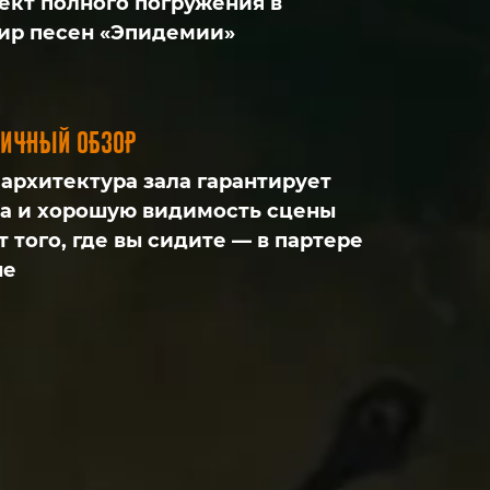
ект полного погружения в
ир песен «Эпидемии»
личный обзор
архитектура зала гарантирует
а и хорошую видимость сцены
 того, где вы сидите — в партере
не